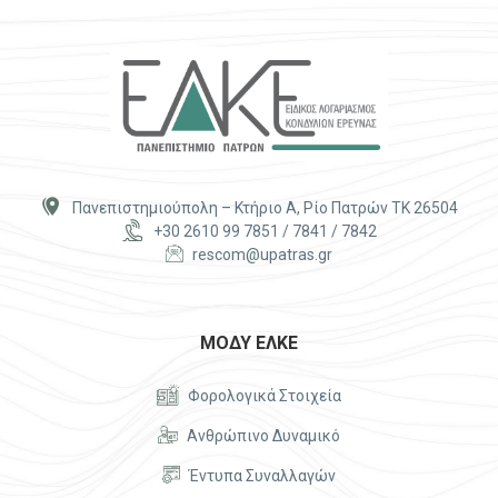


Πανεπιστημιούπολη – Κτήριο Α, Ρίο Πατρών ΤΚ 26504


+30 2610 99 7851 / 7841 / 7842


rescom@upatras.gr
ΜΟΔΥ ΕΛΚΕ


Φορολογικά Στοιχεία


Ανθρώπινο Δυναμικό


Έντυπα Συναλλαγών