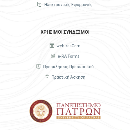


Ηλεκτρονικές Εφαρμογές
ΧΡΗΣΙΜΟΙ ΣΥΝΔΕΣΜΟΙ


web-resCom


e-RA Forms


Προσκλήσεις Προσωπικού


Πρακτική Άσκηση