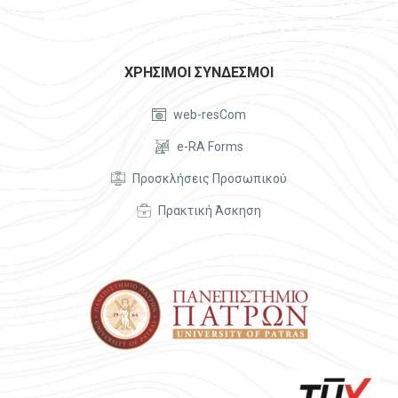
ΧΡΗΣΙΜΟΙ ΣΥΝΔΕΣΜΟΙ


web-resCom


e-RA Forms


Προσκλήσεις Προσωπικού


Πρακτική Άσκηση