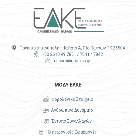


Πανεπιστημιούπολη – Κτήριο Α, Ρίο Πατρών ΤΚ 26504


+30 2610 99 7851 / 7841 / 7842


rescom@upatras.gr
ΜΟΔΥ ΕΛΚΕ


Φορολογικά Στοιχεία


Ανθρώπινο Δυναμικό


Έντυπα Συναλλαγών


Ηλεκτρονικές Εφαρμογές