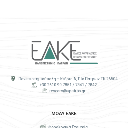


Πανεπιστημιούπολη – Κτήριο Α, Ρίο Πατρών ΤΚ 26504


+30 2610 99 7851 / 7841 / 7842


rescom@upatras.gr
ΜΟΔΥ ΕΛΚΕ


Φορολογικά Στοιχεία