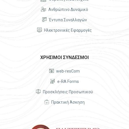


Ανθρώπινο Δυναμικό


Έντυπα Συναλλαγών


Ηλεκτρονικές Εφαρμογές
ΧΡΗΣΙΜΟΙ ΣΥΝΔΕΣΜΟΙ


web-resCom


e-RA Forms


Προσκλήσεις Προσωπικού


Πρακτική Άσκηση