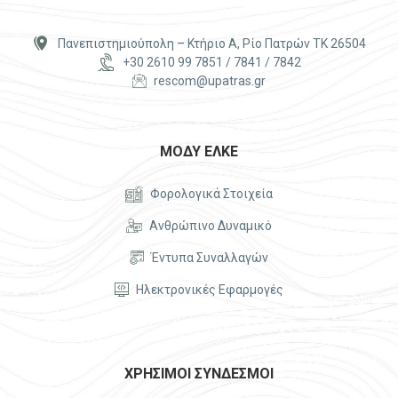


Πανεπιστημιούπολη – Κτήριο Α, Ρίο Πατρών ΤΚ 26504


+30 2610 99 7851 / 7841 / 7842


rescom@upatras.gr
ΜΟΔΥ ΕΛΚΕ


Φορολογικά Στοιχεία


Ανθρώπινο Δυναμικό


Έντυπα Συναλλαγών


Ηλεκτρονικές Εφαρμογές
ΧΡΗΣΙΜΟΙ ΣΥΝΔΕΣΜΟΙ