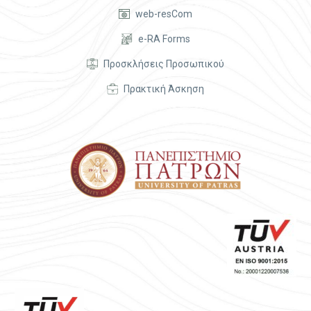


web-resCom


e-RA Forms


Προσκλήσεις Προσωπικού


Πρακτική Άσκηση