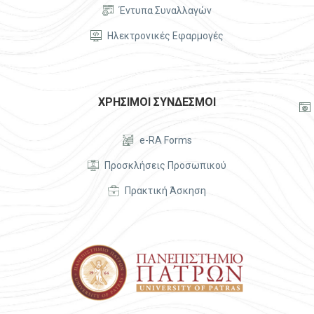


Έντυπα Συναλλαγών


Ηλεκτρονικές Εφαρμογές
ΧΡΗΣΙΜΟΙ ΣΥΝΔΕΣΜΟΙ




e-RA Forms


Προσκλήσεις Προσωπικού


Πρακτική Άσκηση