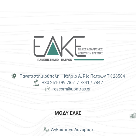


Πανεπιστημιούπολη – Κτήριο Α, Ρίο Πατρών ΤΚ 26504


+30 2610 99 7851 / 7841 / 7842


rescom@upatras.gr
ΜΟΔΥ ΕΛΚΕ




Ανθρώπινο Δυναμικό