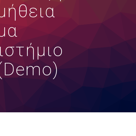
μήθεια
μα
ιστήμιο
 (Demo)