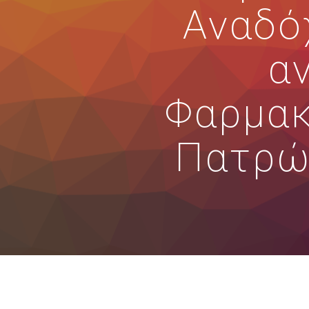
Αναδό
α
Φαρμακ
Πατρών