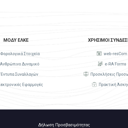
ΜΟΔΥ ΕΛΚΕ
ΧΡΗΣΙΜΟΙ ΣΥΝΔΕΣ


Φορολογικά Στοιχεία
web-resCom


Ανθρώπινο Δυναμικό
e-RA Forms


Έντυπα Συναλλαγών
Προσκλήσεις Προσ


λεκτρονικές Εφαρμογές
Πρακτική Άσκη
Δήλωση Προσβασιμότητας