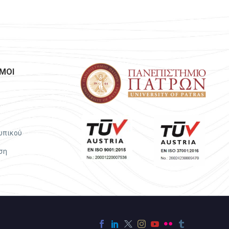
ΜΟΙ
ωπικού
ση