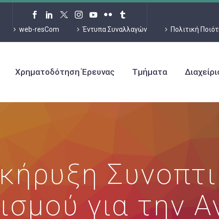
web-resCom
Έντυπα Συναλλαγών
Πολιτική Ποιό
Χρηματοδότηση Έρευνας
Τμήματα
Διαχείρ
κήρυξη Συνοπτ
ισμού για την Α