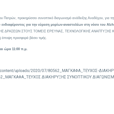
ου Πατρών, προκηρύσσει συνοπτικό διαγωνισμό ανάδειξης Αναδόχου, για τ
ύ ενδιαφέροντος για την εύρεση μορίων-αναστολέων στη νόσο του Alzh
ΗΣ ΔΡΑΣΕΩΝ ΣΤΟΥΣ ΤΟΜΕΙΣ ΕΡΕΥΝΑΣ, ΤΕΧΝΟΛΟΓΙΚΗΣ ΑΝΑΠΤΥΞΗΣ ΚΑΙ Κ
ή άποψη προσφορά βάσει τιμής.
και ώρα 11:00 π.μ.
gr/wp-content/uploads/2020/07/80562_ΜΑΓΚΑΦΑ_ΤΕΥΧΟΣ-ΔΙΑΚ
0562_ΜΑΓΚΑΦΑ_ΤΕΥΧΟΣ ΔΙΑΚΗΡΥΞΗΣ ΣΥΝΟΠΤΙΚΟΥ ΔΙΑΓΩΝΙΣ