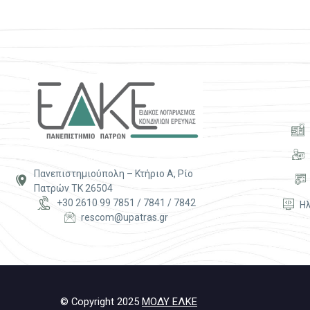




Πανεπιστημιούπολη – Κτήριο Α, Ρίο




Πατρών ΤΚ 26504


+30 2610 99 7851 / 7841 / 7842


Η


rescom@upatras.gr
© Copyright 2025
ΜΟΔΥ ΕΛΚΕ