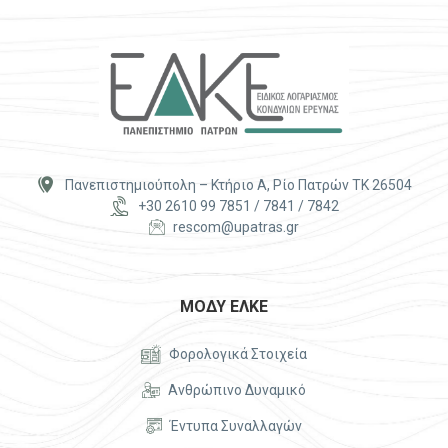


Πανεπιστημιούπολη – Κτήριο Α, Ρίο Πατρών ΤΚ 26504


+30 2610 99 7851 / 7841 / 7842


rescom@upatras.gr
ΜΟΔΥ ΕΛΚΕ


Φορολογικά Στοιχεία


Ανθρώπινο Δυναμικό


Έντυπα Συναλλαγών