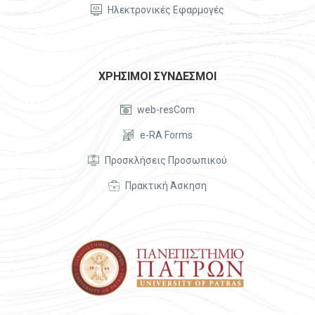


Ηλεκτρονικές Εφαρμογές
ΧΡΗΣΙΜΟΙ ΣΥΝΔΕΣΜΟΙ


web-resCom


e-RA Forms


Προσκλήσεις Προσωπικού


Πρακτική Άσκηση